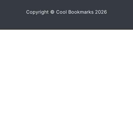
Copyright © Cool Bookmarks 2026