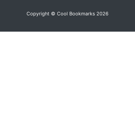
Copyright © Cool Bookmarks 2026